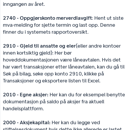
inngangen av året.
2740 - Oppgjørskonto merverdiavgift
: Hent ut siste
mva-melding for sjette termin og last opp. Denne
finner du i systemets rapportoversikt.
2910 - Gjeld til ansatte og eier
(eller andre kontoer
innen kortsiktig gjeld): Her bør
hoveddokumentasjonen være låneavtalen. Hvis det
har vært transaksjoner etter låneavtalen, kan du gå til
Søk på bilag, søke opp konto 2910, klikke på
Transaksjoner og eksportere listen til Excel.
2010 - Egne aksjer:
Her kan du for eksempel benytte
dokumentasjon på saldo på aksjer fra aktuell
handelsplattform.
2000 - Aksjekapital:
Her kan du legge ved
stiftelsesdokument hvis dette ikke allerede er lastet