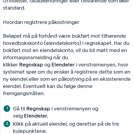
Utvidelser, fasadeendringer eller tilsvarende som øker
standard.
Hvordan registrere påkostninger
Beløpet må på forhånd være bokført mot tilhørende
hovedbokskonto (eiendelskonto) i regnskapet. Har du
bokført mot en eiendelskonto, vil du bli møtt med en
informasjonsmelding når du
klikker
Regnskap
og
Eiendeler
i venstremenyen, hvor
systemet spør om du ønsker å registrere dette som en
ny eiendel eller som en påkostning på en eksisterende
eiendel. Eventuelt kan du følge denne
fremgangsmåten:
Gå til
Regnskap
i venstremenyen og
velg
Eiendeler.
Klikk på aktuell eiendel, og deretter på de tre
kulepunktene.