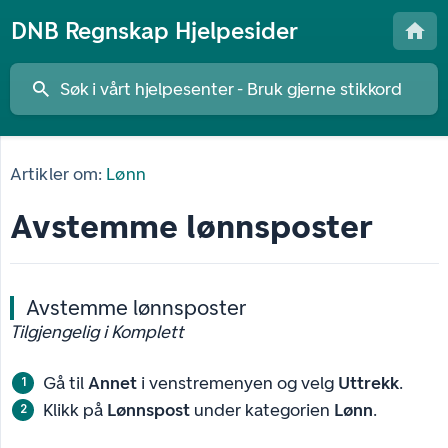
DNB Regnskap Hjelpesider
Artikler om:
Lønn
Avstemme lønnsposter
Avstemme lønnsposter
Tilgjengelig i Komplett
Gå til
Annet
i venstremenyen og velg
Uttrekk
.
Klikk på
Lønnspost
under kategorien
Lønn
.