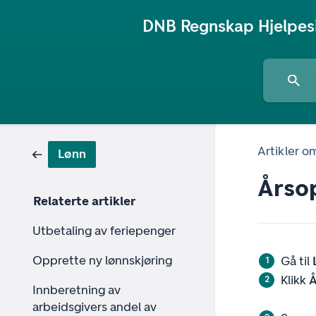
DNB Regnskap Hjelpes
Artikler o
Lønn
Årso
Relaterte artikler
Utbetaling av feriepenger
Opprette ny lønnskjøring
Gå til
Klikk
Å
Innberetning av
arbeidsgivers andel av