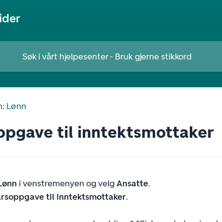
ider
m:
Lønn
ppgave til inntektsmottaker
Lønn
i venstremenyen og velg
Ansatte
.
rsoppgave til inntektsmottaker
.