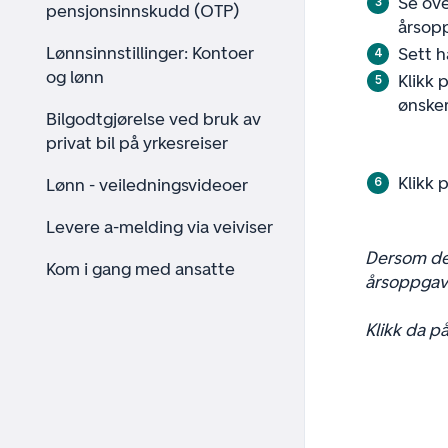
Se ove
pensjonsinnskudd (OTP)
årsop
Lønnsinnstillinger: Kontoer
Sett h
og lønn
Klikk 
ønsker
Bilgodtgjørelse ved bruk av
privat bil på yrkesreiser
Klikk 
Lønn - veiledningsvideoer
Levere a-melding via veiviser
Dersom det
Kom i gang med ansatte
årsoppgave
Klikk da på