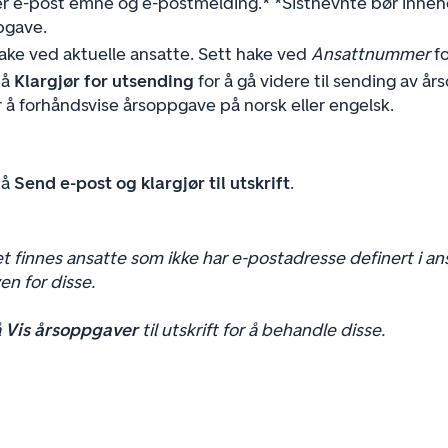
r e-post emne og e-postmelding.* *Sistnevnte bør inneh
pgave.
ake ved aktuelle ansatte. Sett hake ved
Ansattnummer
fo
på
Klargjør for utsending
for å gå videre til sending av å
 å forhåndsvise årsoppgave på norsk eller engelsk.
på
Send e-post og klargjør til utskrift
.
 finnes ansatte som ikke har e-postadresse definert i ansat
n for disse.
 
Vis årsoppgaver
 til utskrift for å behandle disse.