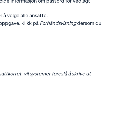
olde informasjon om passord for vedlagt
r å velge alle ansatte.
rsoppgave. Klikk på
Forhåndsvisning
dersom du
tkortet, vil systemet foreslå å skrive ut 