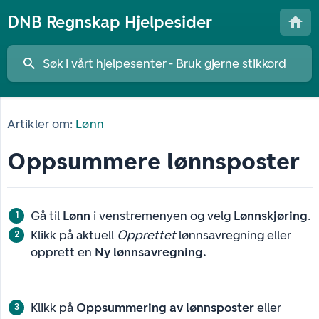
DNB Regnskap Hjelpesider
Artikler om:
Lønn
Oppsummere lønnsposter
Gå til
Lønn
i venstremenyen og velg
Lønnskjøring
.
Klikk på aktuell
Opprettet
lønnsavregning eller
opprett en
Ny lønnsavregning.
Klikk på
Oppsummering av lønnsposter
eller